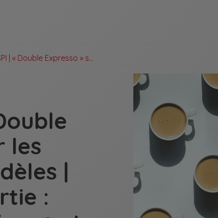
Café ASPI | « Double Expresso » sur les Dessins & Modèles | Deuxième partie : Aspects Pratiques et Opérationnels | 17 octobre 2024
"Double
 les
dèles |
tie :