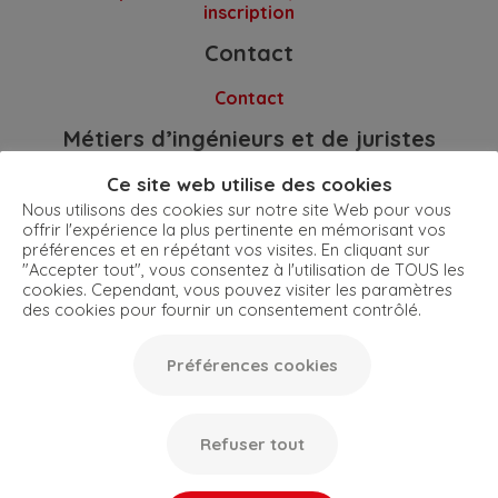
inscription
Contact
Contact
Métiers d’ingénieurs et de juristes
dans la PI
Ce site web utilise des cookies
Témoignages de parcours dans la PI
Nous utilisons des cookies sur notre site Web pour vous
offrir l'expérience la plus pertinente en mémorisant vos
Pour en savoir plus
préférences et en répétant vos visites. En cliquant sur
"Accepter tout", vous consentez à l'utilisation de TOUS les
cookies. Cependant, vous pouvez visiter les paramètres
Mentions légales
Politique de confidentialité
Plan du site
des cookies pour fournir un consentement contrôlé.
Préférences cookies
Création acti
Préférences cookies
Refuser tout