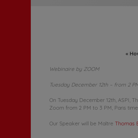
« Ho
Webinaire by ZOOM
Tuesday December 12th – from 2 PM 
On Tuesday December 12th, ASPI, The 
Zoom from 2 PM to 3 PM, Paris tim
Our Speaker will be Maître
Thomas 