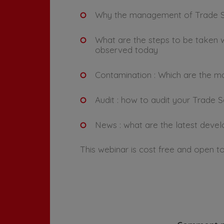
Why the management of Trade Secr
What are the steps to be taken w
observed today
Contamination : Which are the m
Audit : how to audit your Trade 
News : what are the latest deve
This webinar is cost free and open to al