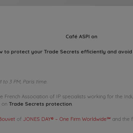
Café ASPI on
w to protect your Trade Secrets efficiently and
avoid
to 3 PM, Paris time.
French Association of IP specialists working for the Indu
e on
Trade Secrets protection
.
Bouvet
of
JONES DAY® – One Firm Worldwide℠
and the f