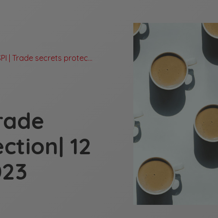
Café ASPI | Trade secrets protection| 12 décembre 2023
Trade
ction| 12
023