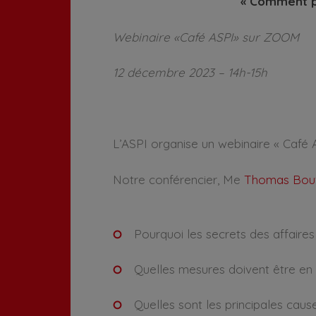
« Comment pr
Webinaire «Café ASPI» sur ZOOM
12 décembre 2023 – 14h-15h
L’ASPI organise un webinaire « Café 
Notre conférencier, Me
Thomas Bou
Pourquoi les secrets des affaires
Quelles mesures doivent être en 
Quelles sont les principales cau