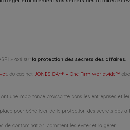
otéger efficacement vos secrets des affaires et évi
ASPI » axé sur
la protection des secrets des affaires
.
vet
, du cabinet
JONES DAY® – One Firm Worldwide℠
abor
 ont une importance croissante dans les entreprises et leu
place pour bénéficier de la protection des secrets des af
ses de contamination, comment les éviter et la gérer