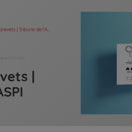
Levée de brevets | Tribune de l’ASPI
lié le 29.10.2021
vets |
ASPI