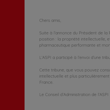
Chers amis,
Suite à l’annonce du Président de la 
position : la propriété intellectuelle
pharmaceutique performante et mond
L’ASPI a participé à l’envoi d’une tri
Cette tribune, que vous pouvez cons
intellectuelle et plus particulièrement
France.
Le Conseil d’Administration de l’ASPI